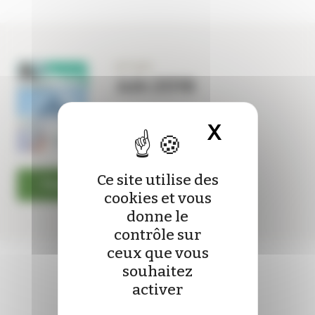
Panneau de gestion des cookies
N°1281
Juin 2016
X
Masquer 
Ce site utilise des
Feuilleter le magazine
cookies et vous
donne le
contrôle sur
ceux que vous
souhaitez
activer