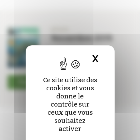
Panneau de gestion des cookies
N°1274
Novembre 2015
X
Masquer 
Ce site utilise des
Feuilleter le magazine
cookies et vous
donne le
contrôle sur
ceux que vous
souhaitez
activer