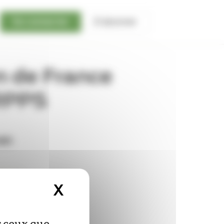
Se connecter
S'abonner
n de France
 RPPS
en
X
Masquer le bandeau d