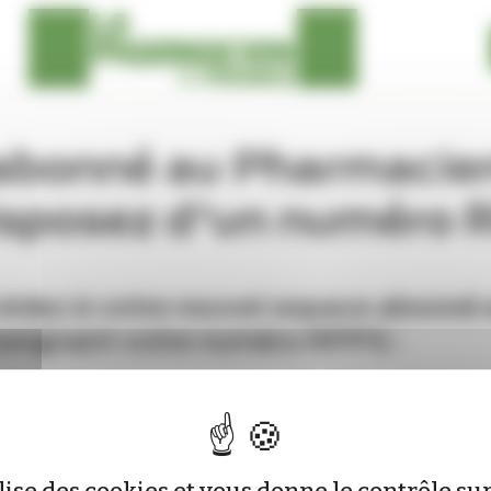
abonné au Pharmacie
isposez d'un numéro
édez à votre nouvel espace abonné 
seignant votre numéro RPPS :
nvoyer