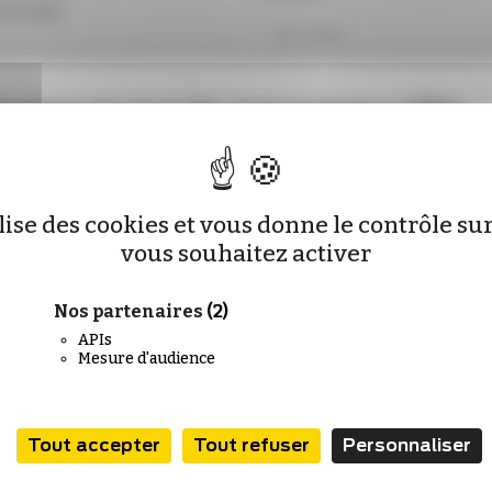
ont pas
Adresse e-mail
nvenue sur le nouveau site
Pharmacien de France !
 vendredi
Motif du message
u, 75311 PARIS
es déjà abonné ?
ilise des cookies et vous donne le contrôle s
z-vous pour mettre à jour vos identifiants :
vous souhaitez activer
Code postal (pour les dema
Nos partenaires
(2)
Se connecter
APIs
Mesure d'audience
êtes pas encore abonné ?
Message
ez-nous !
Tout accepter
Tout refuser
Personnaliser
S'abonner