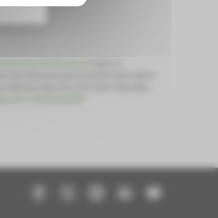
énérales d’Utilisation
et que Le
te mes données personnelles pour gérer
e définies dans les CGU. Pour aller plus
que de confidentialité
.