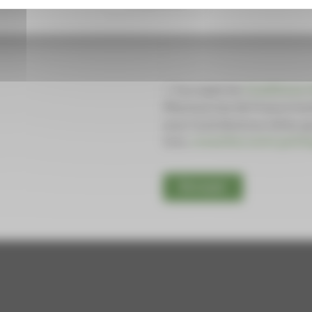
J’accepte les
Conditions G
Pharmacien de France trai
mes Contributions telles qu
loin,
consultez notre politi
Envoyer