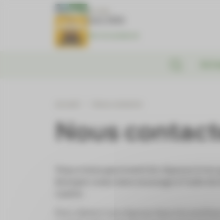
Panneau de gestion des cookies
N°1381
Juin 2026
Voir le numéro
Actu
Accueil
/
Nous contacter
Nous contact
Vous n’avez pas trouvé de réponse à vos 
Envoyez-nous votre message à l’aide du 
contre.
Pour obtenir une réponse dans les meilleur