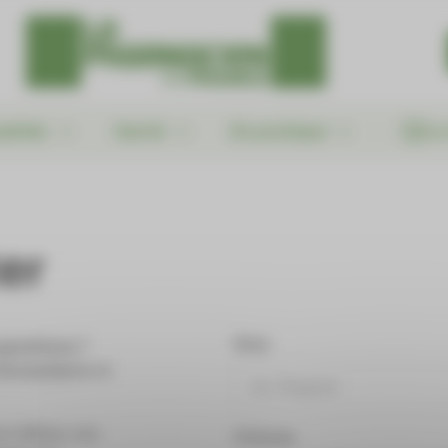
alités
Santé
En pratique
Le
er
Nom
questions ?
formulaire ci-
s délais, vos
Prénom