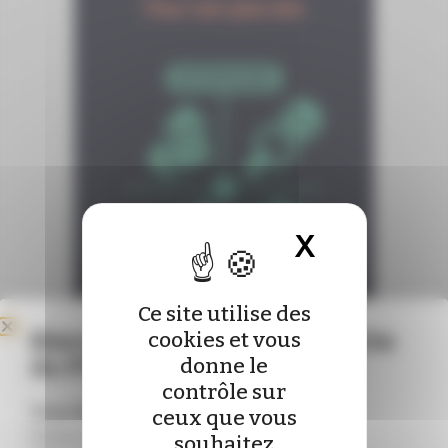
X
Masquer 
Ce site utilise des
Bienvenue sur le nouveau site
cookies et vous
du Pharmacien de France !
donne le
contrôle sur
Vous êtes déjà abonné ?
ceux que vous
Connectez-vous pour mettre à jour vos
souhaitez