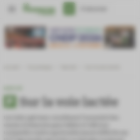
Panneau de gestion des cookies
S'abonner
Accueil
/
En pratique
/
Marché
/
Sur la voie lactée
MARCHÉ
Sur la voie lactée
Les laits spéciaux constituent l’essentiel des
ventes d’aliments pour bébés à l’officine.
La bataille s’avère particulièrement difficile sur
e