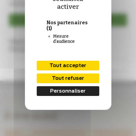
identifiants :
activer
Se connecter
Nos partenaires
(1)
Mesure
Vous n’êtes pas encore abonné ?
d'audience
Rejoignez-nous !
S'abonner
Tout accepter
Tout refuser
Personnaliser
À lire aussi