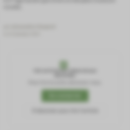
le 3
âge tandis que le bio ne fait plus vraiment
recette.
par
Alexandra Chopard
Le 22 January 2025
Cet article est réservé aux
abonnés.
Pour lire la suite, abonnez-vous.
Se connecter
S'abonner pour lire l'article