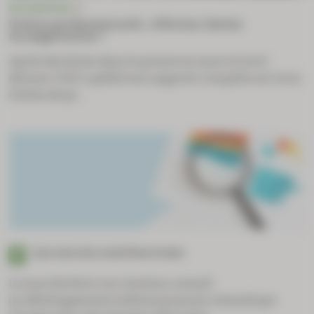
ENTREPRISE
IGF
Ordres professionnels : réforme, fusion
ou suppression ?
Après des fuites dans la presse en mars et avril
dernier, l’IGF a publié ses rapports complets sur trois
Ordres de pr...
Les vaccins vont bon train
Le marché de la vaccination connaît
un développement enthousiasmant, stimulé par