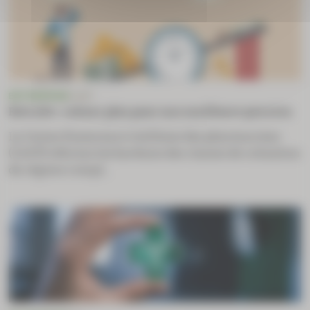
ENTREPRISE
CAVP
Retraite : cotiser plus pour une meilleure pension
La Caisse d’assurance vieillesse des pharmaciens
(CAVP) réforme les barèmes des classes de cotisation
du régime compl...