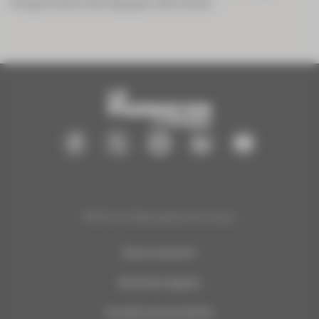
l’implication des équipes officinale...
®2025 Le Pharmacien de France
Nous contacter
Mentions légales
Données personnelles