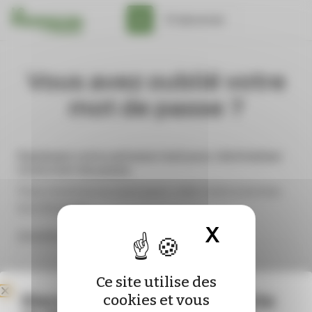
Panneau de gestion des cookies
S'abonner
Vous avez oublié votre
mot de passe ?
Saisissez votre adresse mail pour réinitialiser
votre mot de passe.
X
Masquer 
Identifiant ou email
Ce site utilise des
Bienvenue sur le nouveau site
cookies et vous