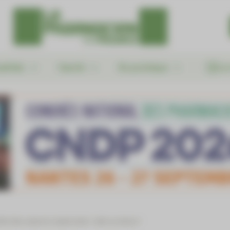
alités
Santé
En pratique
Le
le des cancers maternels : info ou intox ?