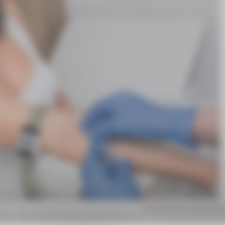
© adobestock_DmitryN