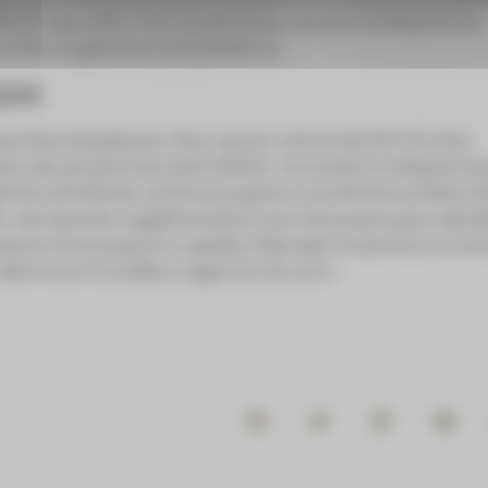
tecté chez 48,6 % de ces patientes comme l’indiquent les
le
New England Journal of Medicine
.
ivi
issait d’un lymphome, d’un cancer colorectal (17,3 %), d’un
dans des proportions plus faibles. Les auteurs indiquent q
pécificité élevées, les biomarqueurs ont été d’une faible ut
e
« des données supplémentaires sont nécessaires pour identif
d’autres biomarqueurs capables d’identifier les femmes encein
 déterminer la meilleure approche de suivi ».