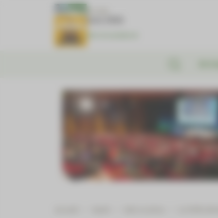
Panneau de gestion des cookies
N°1381
Juin 2026
Voir le numéro
Actu
Accueil
/
Santé
/
Info ou intox
/
Le DPNI décè