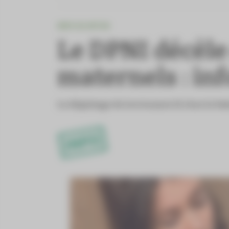
INFO OU INTOX
Le DPNI décèle
maternels : inf
Le dépistage de la trisomie 21 chez le fœ