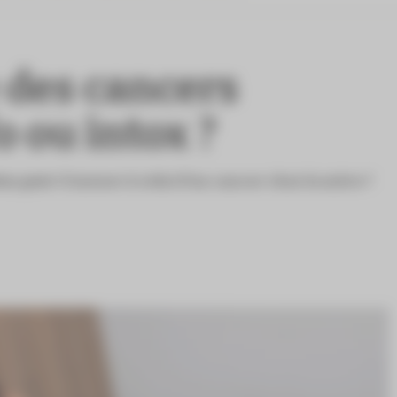
 des cancers
o ou intox ?
tus peut-il mener à celui d’un cancer chez la mère ?