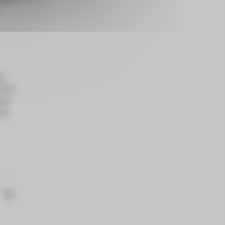
ue
ilité
ier
tes