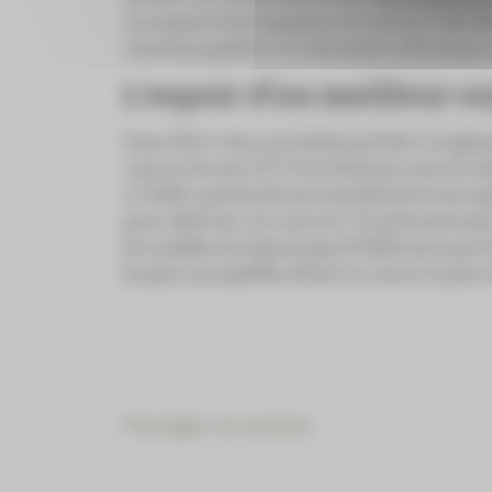
marqueurs biologiques, un cancer a été dé
résultats publiés le 4 décembre 2024 dans 
L’espoir d’un meilleur su
Dans 59,6 % des cas testés positifs, il s’ag
cancer du sein (7,7 %) et d’autres cancers 
si l’IRM a présenté une sensibilité et une s
pour détecter ces cancers. Ils précisent qu
les modèles de séquençage de l’ADN ainsi que 
les plus susceptibles d’avoir un cancer et pour
Partager ce contenu