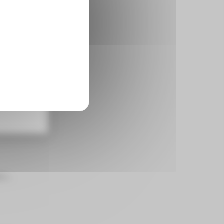
des
U)…
s c…