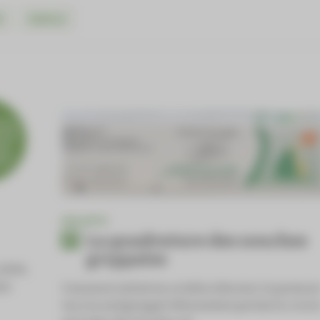
l
Aperçu
ENQUÊTE
La quadrature des souches
grippales
2004,
les
Commercialisé en octobre dernier, le premie
vaccin antigrippal tétravalent portait à croir