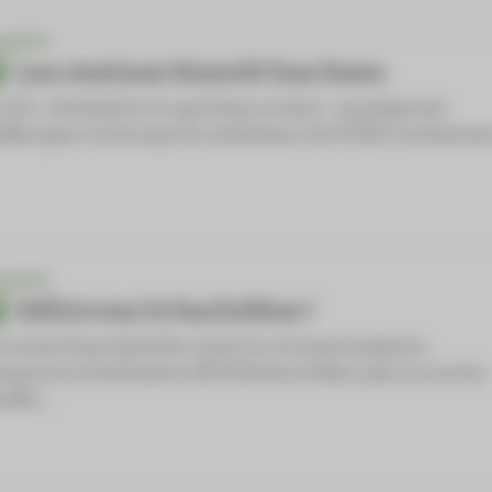
QUÊTE
Les statines bientôt has been
 LDL-cholestérol n’a qu’à bien se tenir : se préparent
débarquer en Europe les inhibiteurs de PCSK9, traitement
QUÊTE
Délivrons le baclofène !
la suite d’une diatribe contre la recommandation
mporaire d’utilisation (RTU) du baclofène, plus ou moins
ndée,…