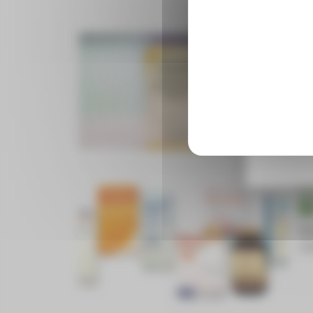
EN
Fa
Vous n’
ri
Rejoign
EN
Qu
vi