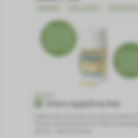
Enquête
Info ou intox
Internationa
ENQUÊTE
Vioxx rappelé au box
Depuis son retrait du marché mondial en 
Vioxx a fait et fait encore l’objet de multip
procès… sauf en France...