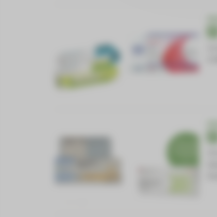
EN
Le
à 
EN
À 
te
fo