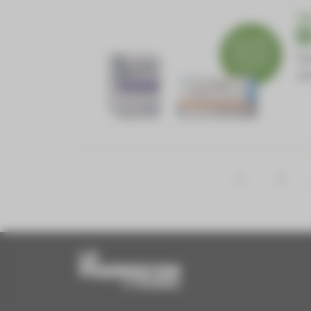
EN
Po
Av
<
1