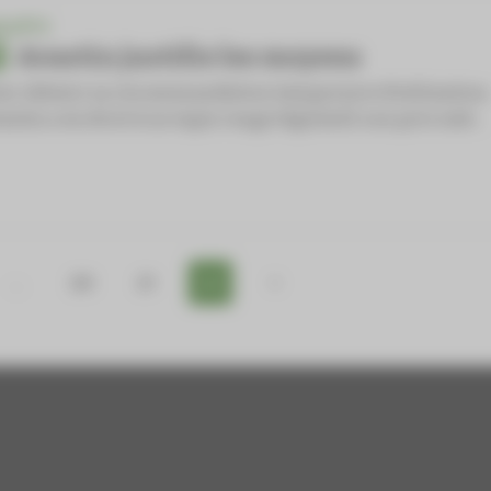
QUÊTE
Avastin justifie les moyens
ur obtenir sa recommandation temporaire d’utilisation,
astin a eu droit à un tapis rouge législatif, son prix imb…
…
20
21
22
>