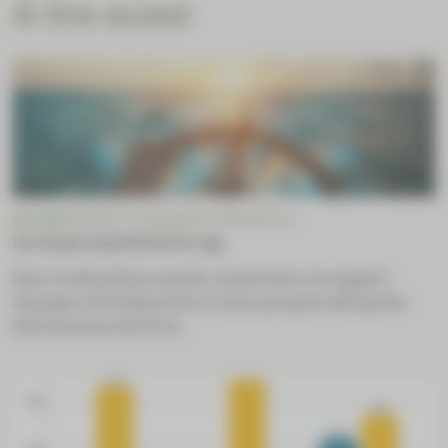
À lire aussi
ACTUS
RAPPORT CHARGES ET PRODUITS
La Cnam maintient le cap
Pour la deuxième année consécutive, le rapport
Charges et Produits de la Cnam propose des pistes
d’économies de 3,9 m...