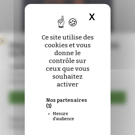
X
Masquer 
Ce site utilise des
Bienvenue sur le nouveau site
cookies et vous
du Pharmacien de France !
donne le
contrôle sur
Vous êtes déjà abonné ?
ceux que vous
Connectez-vous pour mettre à jour vos
souhaitez
identifiants :
activer
Se connecter
Nos partenaires
(1)
Mesure
Vous n’êtes pas encore abonné ?
d'audience
Rejoignez-nous !