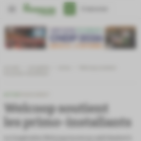
Panneau de gestion des cookies
S'abonner
Accueil
/
Actualités
/
Actus
/
Welcoop soutient
les primo-installants
ACTUS
FINANCEMENT
Welcoop soutient
les primo-installants
La Coopérative ­Welcoop innove un outil destiné à