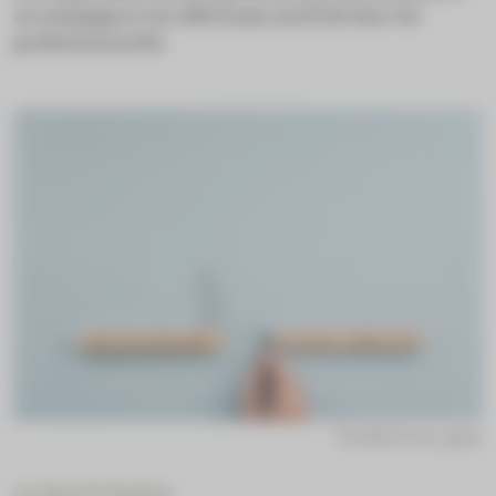
accompagner les officinaux au fil de leur vie
professionnelle.
© adobestock_gajus
par
Benoît Thelliez