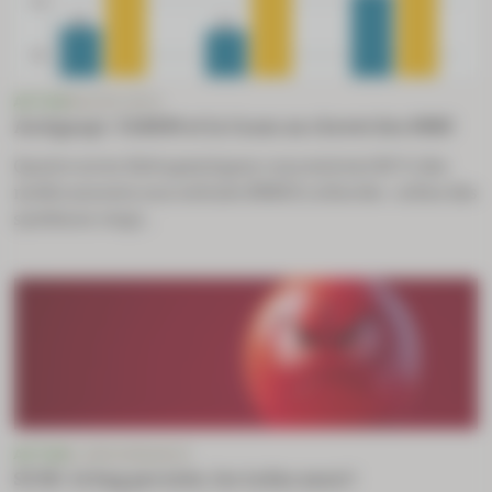
ACTUS
MACRO-ÉCO
Antigaspi : l’ANSM et la Cnam au chevet des MNU
Quatre aires thérapeutiques concentrent 80 % des
médicaments non utilisés (MNU) collectés : celles des
systèmes respi...
ACTUS
E-ORDONNANCE
SCOR : le bug persiste, les indus aussi !