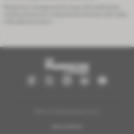
Malgré les consignes de la Cnam, de nombreuses
caisses primaires continuent de réclamer des indus
à des pharmaciens t...
®2025 Le Pharmacien de France
Nous contacter