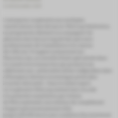
Le 08 December 2024
L’entreprise coopérative aux multiples
ramifications vient de lancer Welcoop Génération,
un programme destiné à accompagner les
pharmaciens tout au long de leur parcours
professionnel, de l’installation à la cession
de l’officine. Il s’appuie notamment sur
Pharm’Access, sa nouvelle filiale spécialisée dans
le conseil et la transaction qui promet à ses
adhérents une
« préservation de leur indépendance face
à l’émergence d’acteurs économiques privés dans
le secteur de la santé »
. Dans le même esprit,
la Coopérative ­Welcoop entend venir en aide
à la première installation par le biais
de Welcoop’Install, une solution de complément
d’apport personnel pouvant aller
jusqu’à 100 000 euros sous condition d’un minimum