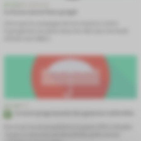
ACTUS
VACCINATION
Le financement bien grippé
Alors que la campagne de vaccination contre
la grippe bat son plein dans les officines, les fonds
alloués sont déjà à...
ACTUS
OTC
La mort programmée des gammes ombrelles
Dans une recommandation en passe d’être adoptée,
l’Agence nationale de sécurité du médicament