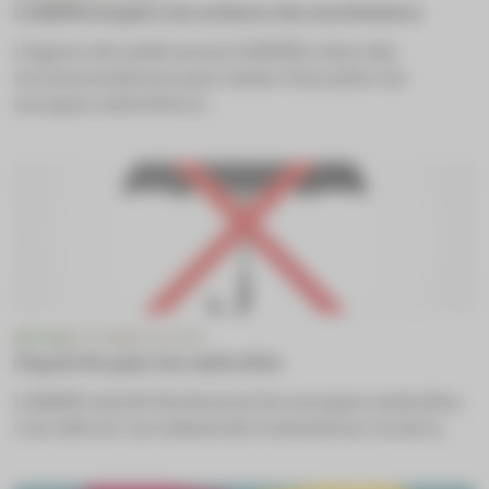
L’ANSM tempère les ardeurs des marketeurs
L’Agence du médicament (ANSM) a émis des
recommandations pour tenter d’encadrer les
marques ombrelles et ...
ACTUS
AUTOMÉDICATION
Clap de fin pour les ombrelles
L’ANSM interdit dorénavant les marques ombrelles ;
c’est officiel. Les industriels l’entendront-ils de la...