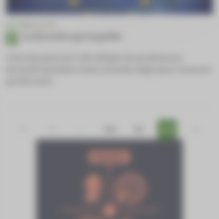
ACTUS
EUROPE
La directive qui inquiète
L’Europe pourrait-elle obliger les professions
de santé à justifier toute nouvelle règle pour s’assurer
qu’elle n’est…
<
1
…
120
121
122
>