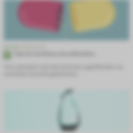
ACTUS
CONVENTION
Tout sur les bilans de médication
Voici quelques clés afin de mieux appréhender ces
entretiens nouvelle génération.