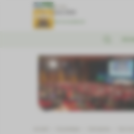
Panneau de gestion des cookies
N°1381
Juin 2026
Voir le numéro
Actu
Accueil
/
En pratique
/
Entreprise
/
Des ter