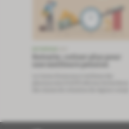
ENTREPRISE
CAVP
Retraite : cotiser plus pour
une meilleure pension
La Caisse d’assurance vieillesse des
pharmaciens (CAVP) réforme les barèmes
des classes de cotisation du régime compl.