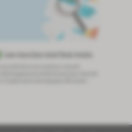
Les vaccins vont bon train
 marché de la vaccination connaît
 développement enthousiasmant, stimulé
r l’implication des équipes officinale...