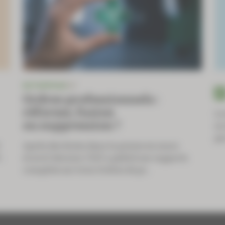
ENTREPRISE
IGF
Ordres professionnels :
réforme, fusion
Le
ou suppression ?
un
pa
Après des fuites dans la presse en mars
..
et avril dernier, l’IGF a publié ses rapports
complets sur trois Ordres de pr...