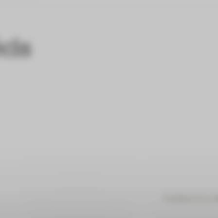
cis
© adobestock_vl