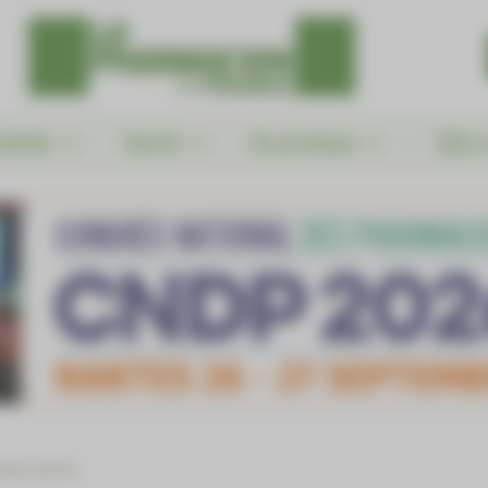
alités
Santé
En pratique
Le
mes précis