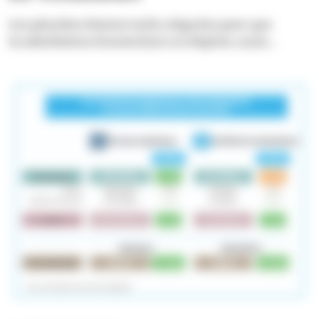
Les planètes étaient enfin alignées pour que
la substitution biosimilaire se déploie, mais…