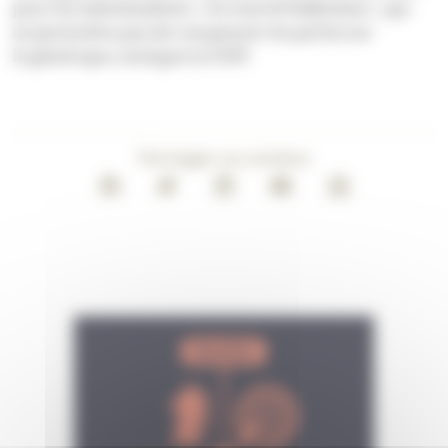
pour les substituables).
« Un marché balbutiant »
, qui
ne permettra pas de compenser les pertes sur
le générique, souligne la FSPF.
Partager ce contenu