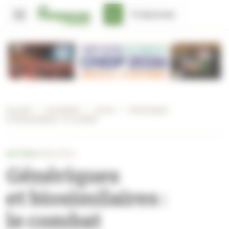
Panneau de gestion des cookies
S'abonner
Accueil
/
Actualités
/
Actus
/
Génériques
et biosimilaires : le combat
ACTUS
MACRO-ÉCO
Génériques
et biosimilaires :
le combat