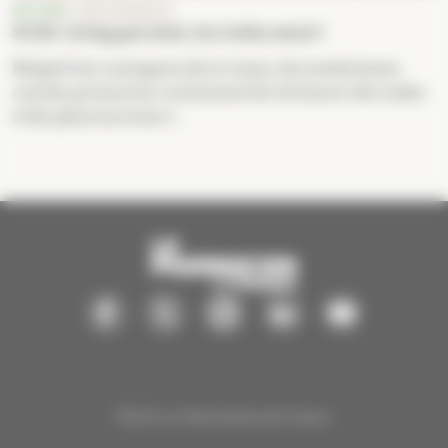
ACTUS
E-ORDONNANCE
SCOR : le bug persiste, les indus aussi !
Malgré les consignes de la Cnam, de nombreuses
caisses primaires continuent de réclamer des indus
à des pharmaciens t...
®2025 Le Pharmacien de France