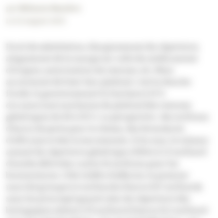
par
Mélanie Mazière
Le 01 August 2025
Droit de substitution, élargissement du répertoire,
alignement de la marge sur celle du médicament
d’origine, autorisation de remises, etc. Mais
au moment de fixer leur plafond, c’est la douche
froide, le gouvernement le limitant à 15 %
et y associant une baisse du plafond des remises
génériques de 40 à 30 %. La perspective : des millions
d’euros de perte pour le réseau, des fermetures
d’officines et des licenciements. À fin mai, le volume
annuel du répertoire générique s’élève à 1,3 milliard
d’unités délivrées contre 16 millions pour les
biosimilaires. Côté chiffre d’affaires, le premier
marché grimpe à 6 milliards d’euros (4,7 milliards
sans les princeps) quand celui du répertoire des
biologiques atteint 1,75 milliard d’euros (1,2 milliard