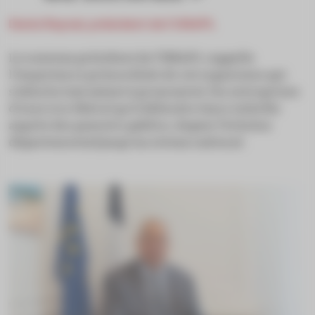
Denis Raynal, président de l’UNAPL
Le nouveau président de l’UNAPL rappelle
l’importance primordiale de cet organisme qui
s’attache tout autant à promouvoir les entreprises
d’exercice libéral qu’à défendre leurs intérêts
auprès des pouvoirs publics, depuis l’échelon
départemental jusqu’au niveau national.