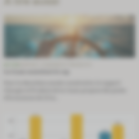
À lire aussi
ACTUS
RAPPORT CHARGES ET PRODUITS
La Cnam maintient le cap
Pour la deuxième année consécutive, le rapport
Charges et Produits de la Cnam propose des pistes
d’économies de 3,9 m...