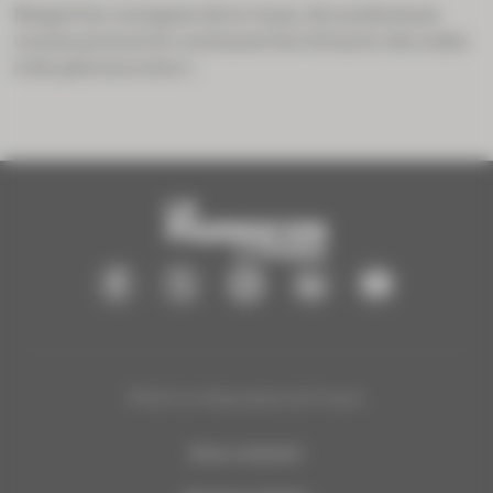
Malgré les consignes de la Cnam, de nombreuses
caisses primaires continuent de réclamer des indus
à des pharmaciens t...
®2025 Le Pharmacien de France
Nous contacter