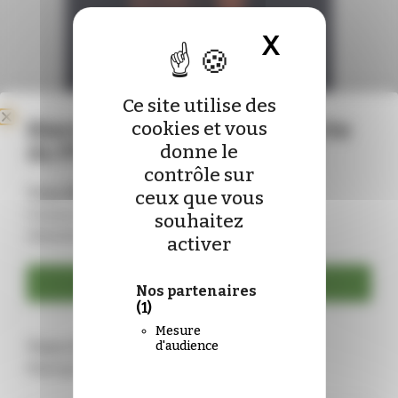
X
Masquer 
Ce site utilise des
Bienvenue sur le nouveau site
cookies et vous
du Pharmacien de France !
donne le
contrôle sur
Vous êtes déjà abonné ?
ceux que vous
Connectez-vous pour mettre à jour vos
souhaitez
identifiants :
activer
Se connecter
Nos partenaires
(1)
Mesure
Vous n’êtes pas encore abonné ?
d'audience
Rejoignez-nous !