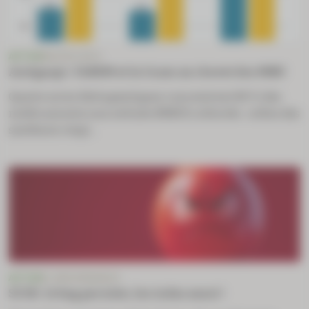
ACTUS
MACRO-ÉCO
Antigaspi : l’ANSM et la Cnam au chevet des MNU
Quatre aires thérapeutiques concentrent 80 % des
médicaments non utilisés (MNU) collectés : celles des
systèmes respi...
ACTUS
E-ORDONNANCE
SCOR : le bug persiste, les indus aussi !