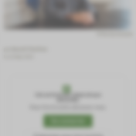
© Nicolas Kovarik
par
Benoît Thelliez
Le 21 May 2025
Cet article est réservé aux
abonnés.
Pour lire la suite, abonnez-vous.
Se connecter