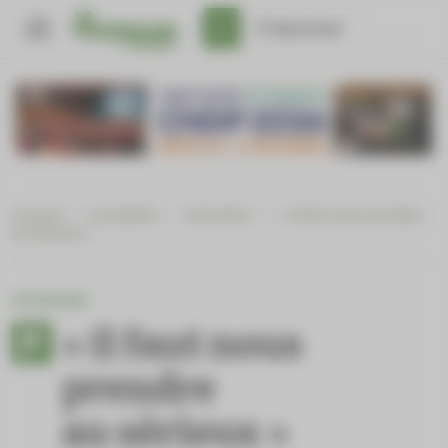
Panneau de gestion des cookies
S'abonner
Accueil
/
Actualités
/
Interview
/
« Il faut nous prendre
au sérieux »
INTERVIEW
« Il faut nous
prendre
au sérieux »