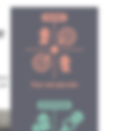
e
dent
 par