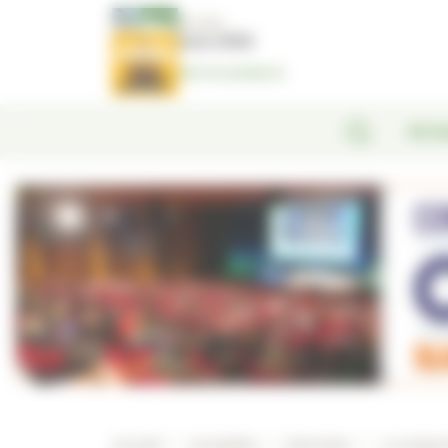
Panneau de gestion des cookies
N°1381
Juin 2026
Voir le numéro
Actu
Accueil
/
Actualités
/
Interview
/
« La répar