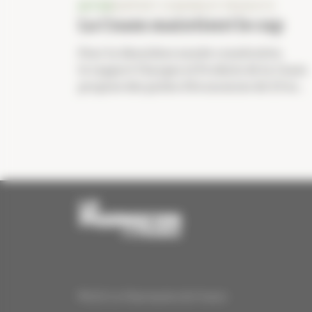
ACTUS
RAPPORT CHARGES ET PRODUITS
La Cnam maintient le cap
Pour la deuxième année consécutive,
le rapport Charges et Produits de la Cnam
propose des pistes d’économies de 3,9 m...
®2025 Le Pharmacien de France