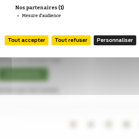
Nos partenaires
(1)
Mesure d'audience
Tout accepter
Tout refuser
Personnaliser
icle est réservé aux abonnés.
ire la suite, abonnez-vous.
Se connecter
nner pour lire l'article