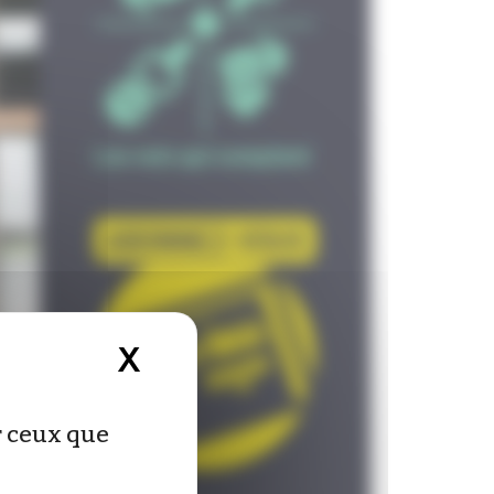
X
Masquer le bandeau d
ur ceux que
ovarik