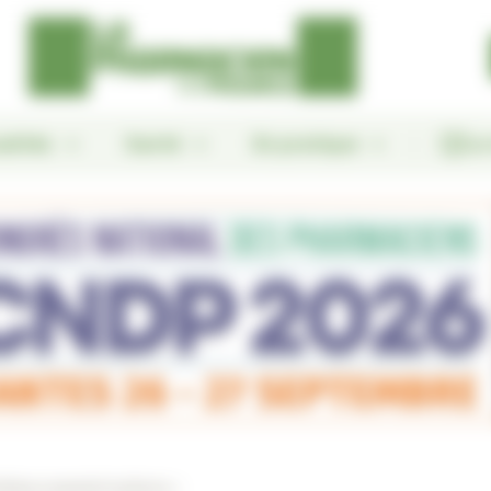
alités
Santé
En pratique
Le
tition a montré sa force »