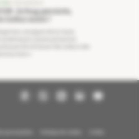
TUS
E-ORDONNANCE
COR : le bug persiste,
es indus aussi !
lgré les consignes de la Cnam,
 nombreuses caisses primaires
ntinuent de réclamer des indus à des
armaciens t...
s personnelles
Politique de cookies
Crédits