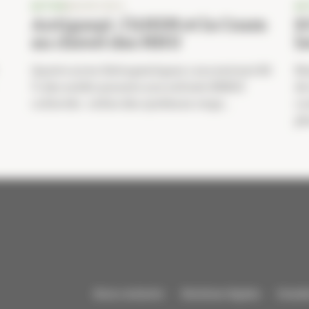
ACTUS
MACRO-ÉCO
AC
Antigaspi : l’ANSM et la Cnam
S
au chevet des MNU
l
Quatre aires thérapeutiques concentrent 80
Ma
% des médicaments non utilisés (MNU)
de
collectés : celles des systèmes respi...
co
ph
Nous contacter
Mentions légales
Donnée