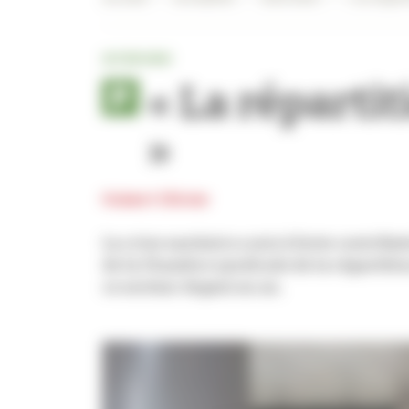
INTERVIEW
« La réparti
»
Hubert Olivier
La crise sanitaire a mis à forte contrib
de la Chambre syndicale de la répartitio
ce secteur depuis un an.