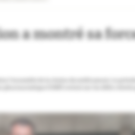
tion a montré sa forc
ution l’ensemble de la chaîne du médicament. Le prési
n pharmaceutique (CSRP) revient sur les défis relevés