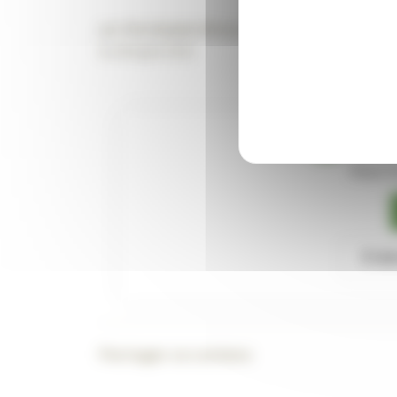
par
Christophe Micas et Benoît Thellie
Le 28 April 2021
Cet art
Pour l
S'abo
Partager ce contenu