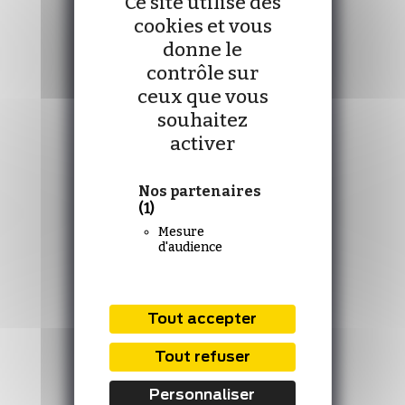
Ce site utilise des
cookies et vous
donne le
contrôle sur
ceux que vous
souhaitez
activer
Nos partenaires
(1)
Mesure
d'audience
Tout accepter
Tout refuser
Personnaliser