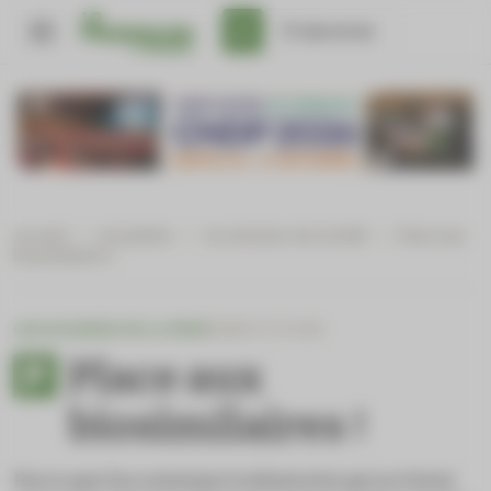
Panneau de gestion des cookies
S'abonner
Accueil
/
Actualités
/
Les dossiers de la Fédé
/
Place aux
biosimilaires !
LES DOSSIERS DE LA FÉDÉ
SUBSTITUTION
Place aux
biosimilaires !
Parce que les nouveaux traitements qui arrivent