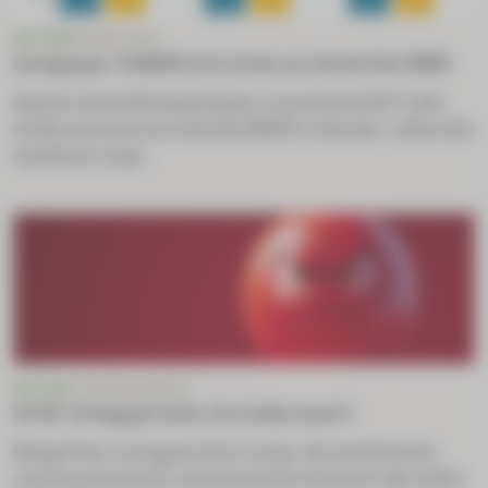
ACTUS
MACRO-ÉCO
Antigaspi : l’ANSM et la Cnam au chevet des MNU
Quatre aires thérapeutiques concentrent 80 % des
médicaments non utilisés (MNU) collectés : celles des
systèmes respi...
ACTUS
E-ORDONNANCE
SCOR : le bug persiste, les indus aussi !
Malgré les consignes de la Cnam, de nombreuses
caisses primaires continuent de réclamer des indus