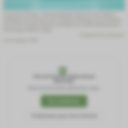
De gauche à droite : Salim Benkhalifa, directeur des affaires
médicales de Celltrion ; ­Jean-François Thébaut, vice-président
de la FFD et Olivier Rozaire, président de l’URPS pharmaciens
d’Auvergne-Rhône-Alpes.
© adobestock_Monmeo
Le 01 August 2025
Cet article est réservé aux
abonnés.
Pour lire la suite, abonnez-vous.
Se connecter
S'abonner pour lire l'article