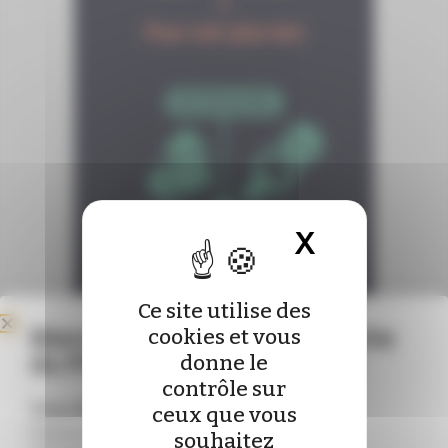
X
Masquer 
Ce site utilise des
Bienvenue sur le nouveau site
cookies et vous
du Pharmacien de France !
donne le
contrôle sur
Vous êtes déjà abonné ?
ceux que vous
Connectez-vous pour mettre à jour vos
souhaitez