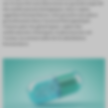
sur le marché sont désormais en grande majorité
des médicaments biologiques, leurs copies,
appelées biosimilaires, vont prendre une place
grandissante dans l’arsenal thérapeutique.
Comme pour les génériques, copies des
médicaments chimiques, le pharmacien est
l’acteur incontournable de la substitution
biosimilaire.