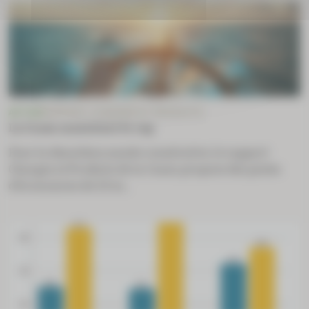
ACTUS
RAPPORT CHARGES ET PRODUITS
La Cnam maintient le cap
Pour la deuxième année consécutive, le rapport
Charges et Produits de la Cnam propose des pistes
d’économies de 3,9 m...