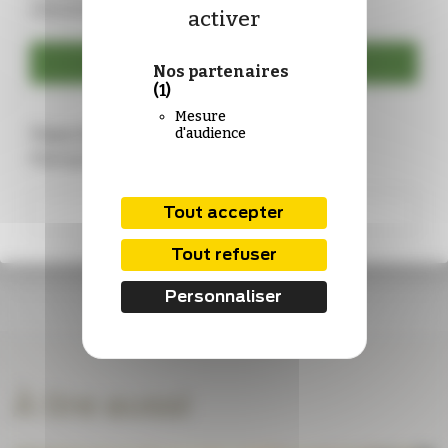
identifiants :
activer
Se connecter
Nos partenaires
(1)
Mesure
Vous n’êtes pas encore abonné ?
d'audience
Rejoignez-nous !
S'abonner
Tout accepter
Tout refuser
Personnaliser
À lire aussi