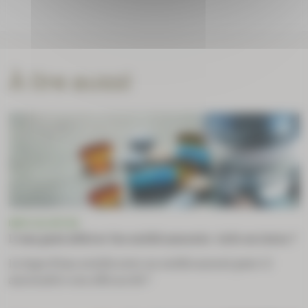
À lire aussi
INFO OU INTOX
L’eau peut altérer les médicaments : info ou intox ?
Le type d’eau avalée avec un médicament peut-il
amoindrir son efficacité ?