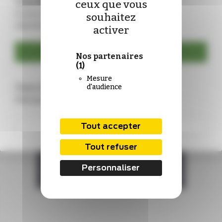
Vous êtes déjà abonné ?
ceux que vous
Connectez-vous pour mettre à jour vos
souhaitez
identifiants :
activer
Se connecter
Nos partenaires
(1)
Mesure
Vous n’êtes pas encore abonné ?
d'audience
Rejoignez-nous !
S'abonner
Tout accepter
Tout refuser
Personnaliser