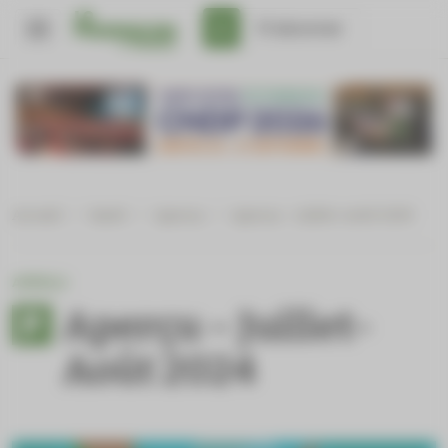
Panneau de gestion des cookies
S'abonner
Accueil
/
Santé
/
Aperçu
/
Aperçu – Juillet-Août 2024
APERÇU
Aperçu – Juillet-
Août 2024