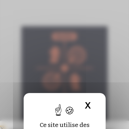
X
Masquer 
Ce site utilise des