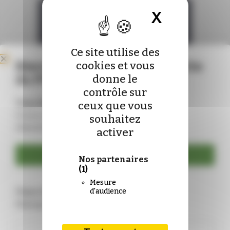
X
Masquer 
Ce site utilise des
Bienvenue sur le nouveau site
cookies et vous
du Pharmacien de France !
donne le
contrôle sur
Vous êtes déjà abonné ?
ceux que vous
Connectez-vous pour mettre à jour vos
souhaitez
identifiants :
activer
Se connecter
Nos partenaires
(1)
Mesure
Vous n’êtes pas encore abonné ?
d'audience
Rejoignez-nous !