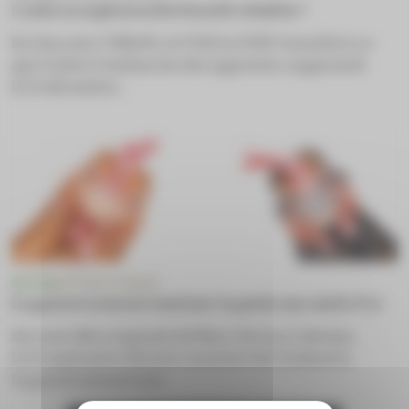
L’aide exceptionnelle bientôt rétablie ?
En lien avec l’UNAPL et l’U2P, la FSPF travaille à ce
que l’aide à l’embauche des apprentis, supprimée
le 31 décembre...
ACTUS
APPRENTISSAGE
Le gouvernement veut tuer la poule aux œufs d’or
Sur une idée originale de Marc Ferracci devenu,
le 21 septembre dernier, ministre de l’Industrie,
le gouvernement env...