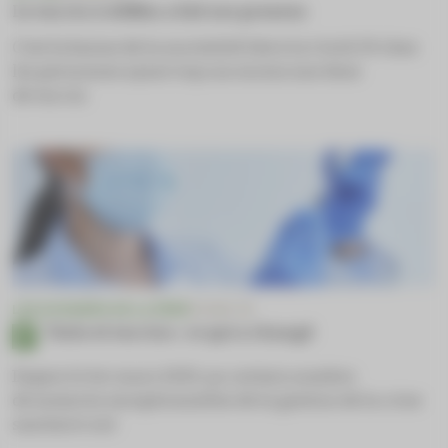
Le vaccin à ARNm a fait ses preuves
C’est la baisse de la mortalité liée à la Covid-19 chez
les personnes ayant reçu au moins une dose
de vaccin
LES DOSSIERS DE LA FÉDÉ
COVID-19
Tests et vaccins : ce qui a changé
Depuis le 1er mars 2025, un certain nombre
de mesures exceptionnelles de la gestion de la crise
sanitaire ont