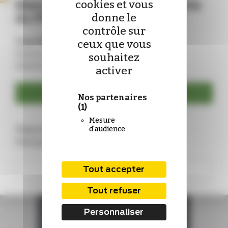
Bienvenue sur le nouveau site
cookies et vous
du Pharmacien de France !
donne le
contrôle sur
ACTUS
COVID-19
Vous êtes déjà abonné ?
ceux que vous
Non au déremboursement des tests antigéniques
Connectez-vous pour mettre à jour vos
souhaitez
identifiants :
Opposée au déremboursement des tests antigéniques
activer
voulu par les pouvoirs publics, la FSPF lance une
enquête auprès de...
Se connecter
Nos partenaires
(1)
Mesure
Vous n’êtes pas encore abonné ?
d'audience
Rejoignez-nous !
S'abonner
Tout accepter
Tout refuser
Personnaliser