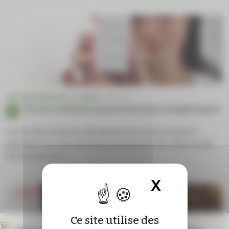
LES DOSSIERS DE LA FÉDÉ
COVID-19
Fin du remboursement des tests antigéniques
La fin des mesures dérogatoires mises en place
pendant la crise sanitaire entraîne avec elle l’arrêt
de la prise en c...
X
Masquer 
Ce site utilise des