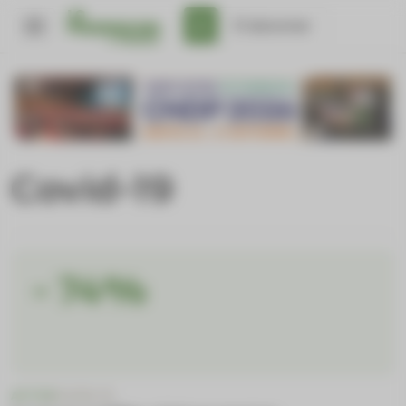
Panneau de gestion des cookies
S'abonner
Covid-19
- 74
%
ACTUS
COVID-19