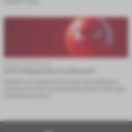
systèmes respi...
ACTUS
E-ORDONNANCE
SCOR : le bug persiste, les indus aussi !
Malgré les consignes de la Cnam, de nombreuses
caisses primaires continuent de réclamer des indus
à des pharmaciens t...