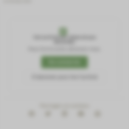
Le 18 July 2021
Cet article est réservé aux
abonnés.
Pour lire la suite, abonnez-vous.
Se connecter
S'abonner pour lire l'article
Partager ce contenu