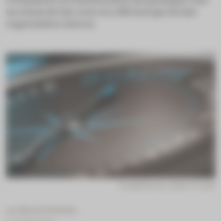
d’évaluation et d’amélioration des pratiques, tant
au niveau de leur exercice officinal que de leur
organisation interne.
© adobestock_olivier le moal
par
Benoit Thelliez