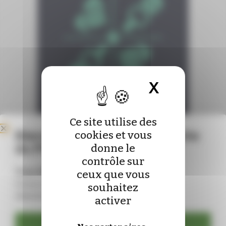
X
Masquer 
Ce site utilise des
Bienvenue sur le nouveau site
cookies et vous
du Pharmacien de France !
donne le
contrôle sur
Vous êtes déjà abonné ?
ceux que vous
Connectez-vous pour mettre à jour vos
souhaitez
identifiants :
activer
Se connecter