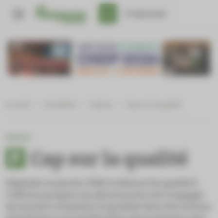
Panneau de gestion des cookies
S'abonner
Accueil
/
Actualités
/
Enjeux
/
Cap sur la qualité
ENJEUX
Cap sur la qualité
Déployée en janvier 2020, la démarche qualité à
l’officine propose aux pharmaciens de s’engager
de manière volontaire et gratuite dans des actions