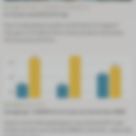
ACTUS
RAPPORT CHARGES ET PRODUITS
La Cnam maintient le cap
Pour la deuxième année consécutive, le rapport
Charges et Produits de la Cnam propose des pistes
d’économies de 3,9 m...
ACTUS
MACRO-ÉCO
Antigaspi : l’ANSM et la Cnam au chevet des MNU
Quatre aires thérapeutiques concentrent 80 % des
médicaments non utilisés (MNU) collectés : celles des