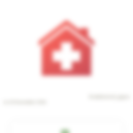
© adobestock_jpgon
Le 29 December 2016