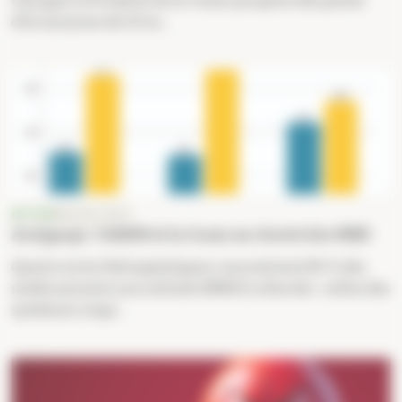
Charges et Produits de la Cnam propose des pistes
d’économies de 3,9 m...
ACTUS
MACRO-ÉCO
Antigaspi : l’ANSM et la Cnam au chevet des MNU
Quatre aires thérapeutiques concentrent 80 % des
médicaments non utilisés (MNU) collectés : celles des
systèmes respi...