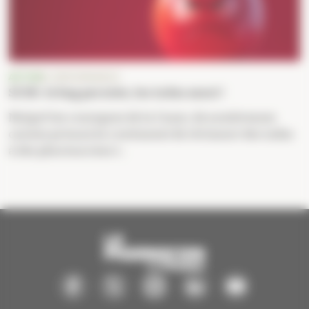
ACTUS
E-ORDONNANCE
SCOR : le bug persiste, les indus aussi !
Malgré les consignes de la Cnam, de nombreuses
caisses primaires continuent de réclamer des indus
à des pharmaciens t...