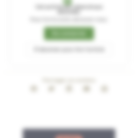
Cet article est réservé aux
abonnés.
Pour lire la suite, abonnez-vous.
Se connecter
S'abonner pour lire l'article
Partager ce contenu