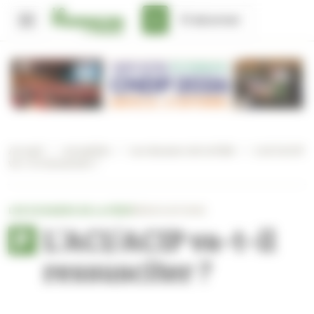
Panneau de gestion des cookies
S'abonner
Accueil
/
Actualités
/
Les dossiers de la Fédé
/
L’ACI/ACIP
va-t-il ressusciter ?
LES DOSSIERS DE LA FÉDÉ
NÉGOCIATIONS
L’ACI/ACIP va-t-il
ressusciter ?