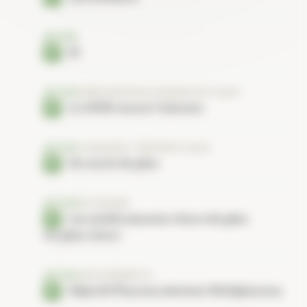
ACTUS
25
ACTUS
DÉMOGRAPHIE PHARMACEUTIQUE
Le GPUE sonne l’alarme
ACTUS
CANNABIS THÉRAPEUTIQUE
Six mois de plus
ACTUS
ÉCONOMIE
Les médicaments chers de plus
en plus chers
ACTUS
GROUPEMENTS
Objectif Pharma devient Wellpharma