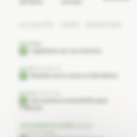
des kilos
son tour
ACTUALITÉS
SANTÉ
EN PRATIQUE
ÉDITORIAL
Capitaliser sur nos victoires
ACTUS
SOLIDARITÉ
Mayotte entre ruines et désolation
ACTUS
PLFSS 2025
Des mesures essentielles pour
l’officine
LES DOSSIERS DE LA FÉDÉ
AVENANT
CONVENTIONNEL