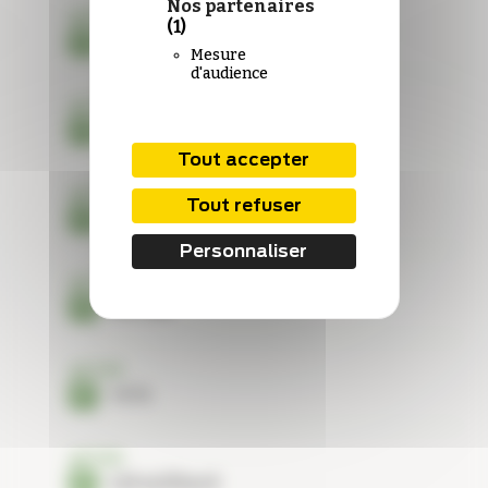
Nos partenaires
INTERVIEW
(1)
« C’est un hasard incroyable ! »
Mesure
d'audience
ACTUS
MÉDICAMENT
Dispensation sous conditions
Tout accepter
ACTUS
TROD ANGINE
Tout refuser
Deux antibios en moins
Personnaliser
ACTUS
463 188
ACTUS
+ 6 %
ACTUS
1,16 milliard