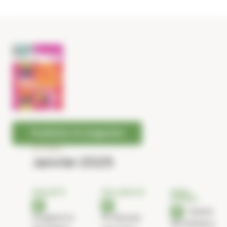
Panneau de gestion des cookies
Feuilleter le magazine
N°1366
Janvier 2025
ENQUÊTE
INFLUENCES
BANC
D'ESSAI
Gants
La guerre
À chacun
de velours