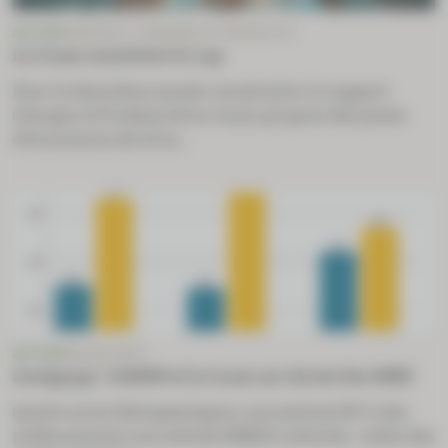
ACTUS
RAPPORT CHARGES ET PRODUITS
La Cnam maintient le cap
Pour la deuxième année consécutive, le rapport
Charges et Produits de la Cnam propose des pistes
d’économies de 3,9 m...
ACTUS
MACRO-ÉCO
Antigaspi : l’ANSM et la Cnam au chevet des MNU
Quatre aires thérapeutiques concentrent 80 % des
médicaments non utilisés (MNU) collectés : celles des