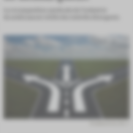
La recomposition syndicale de l’industrie
du médicament révèle des intérêts divergents.
© adobestock_MS_T