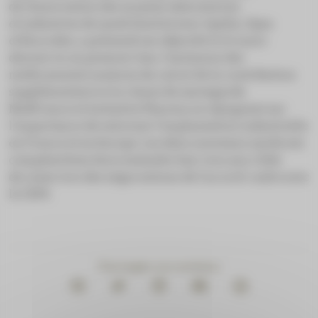
de l’Association des moyens laboratoires
et industries de santé (Amlis) avec Opella, Upsa
et Biocodex, a présenté ses objectifs le 12 mars
dernier et, en premier lieu, l’exclusion des
médicaments matures du calcul de la contribution
supplémentaire à la clause de sauvegarde.
MedFrance et Initiative Pharma se rejoignent sur
l’importance de valoriser l’implantation industrielle
en France et en Europe. Les deux nouveaux syndicats
comptent bien faire entendre leur voix aux côtés
du Leem lors des négociations de l’accord-cadre avec
le CEPS.
Partager ce contenu