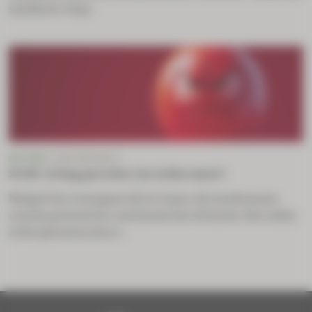
systèmes respi...
ACTUS
E-ORDONNANCE
SCOR : le bug persiste, les indus aussi !
Malgré les consignes de la Cnam, de nombreuses
caisses primaires continuent de réclamer des indus
à des pharmaciens t...