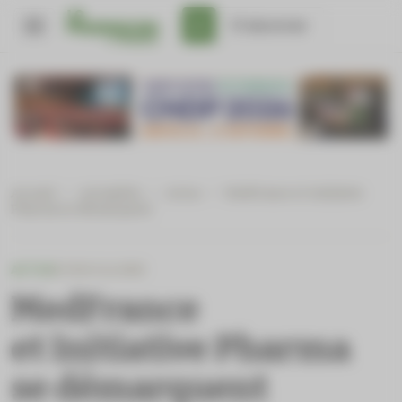
Panneau de gestion des cookies
S'abonner
Accueil
/
Actualités
/
Actus
/
MedFrance et Initiative
Pharma se démarquent
ACTUS
SYNDICALISME
MedFrance
et Initiative Pharma
se démarquent