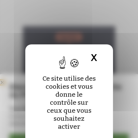
X
Masquer 
Ce site utilise des
Bienvenue sur le nouveau site
cookies et vous
du Pharmacien de France !
donne le
contrôle sur
Vous êtes déjà abonné ?
ceux que vous
Connectez-vous pour mettre à jour vos
souhaitez
identifiants :
activer