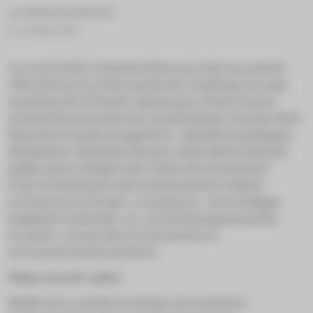
par
Mélanie Mazière
Le 15 May 2026
Le 2 avril 2026, Initiative Pharma a fait son entrée
officielle sur la scène syndicale. Fondé par les sept
membres du G5 Santé, rejoints par Chiesi France
et Serb Pharmaceuticals, et présidé par Charles Wolf
(Sanofi), le syndicat appelle à
« refonder les politiques
d’évaluation, de fixation des prix, de fiscalité et d’achats
publics pour y intégrer des critères de souveraineté
et de reconnaissance des investissements réalisés
en France et en Europe »
, à instaurer
« une enveloppe
budgétaire nationale »
et
« une loi de programmation
en santé »
consacrées à l’innovation et
à la souveraineté sanitaire.
Futur accord-cadre
MedFrance, syndicat créé par les membres