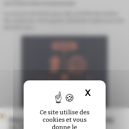
Les Ordres dans la tourmente
La mission de vérification des activités des Ordres
des médecins, chirurgiens-dentistes et pharmaciens
aboutit à un s...
X
Masquer 
Ce site utilise des
Bienvenue sur le nouveau site
cookies et vous
du Pharmacien de France !
donne le