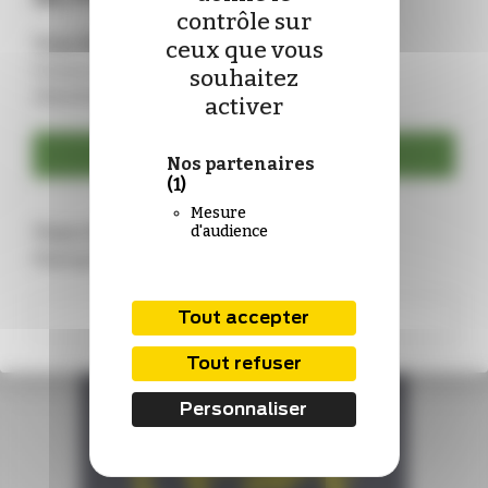
contrôle sur
Vous êtes déjà abonné ?
ceux que vous
Connectez-vous pour mettre à jour vos
souhaitez
identifiants :
activer
Se connecter
Nos partenaires
(1)
Mesure
Vous n’êtes pas encore abonné ?
d'audience
Rejoignez-nous !
S'abonner
Tout accepter
Tout refuser
Personnaliser