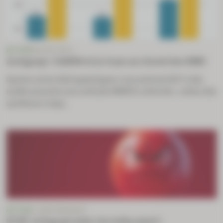
ACTUS
MACRO-ÉCO
Antigaspi : l’ANSM et la Cnam au chevet des MNU
Quatre aires thérapeutiques concentrent 80 % des
médicaments non utilisés (MNU) collectés : celles des
systèmes respi...
ACTUS
E-ORDONNANCE
SCOR : le bug persiste, les indus aussi !