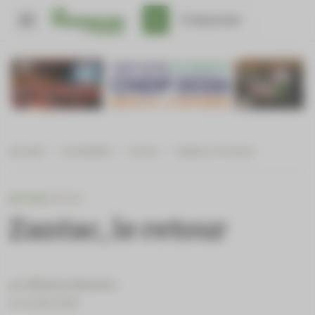
Panneau de gestion des cookies
S'abonner
Accueil
/
Actualités
/
Actus
/
Zantac, le retour
ACTUS
JUSTICE
Zantac, le retour
par
Mélanie Mazière
Le 12 July 2024