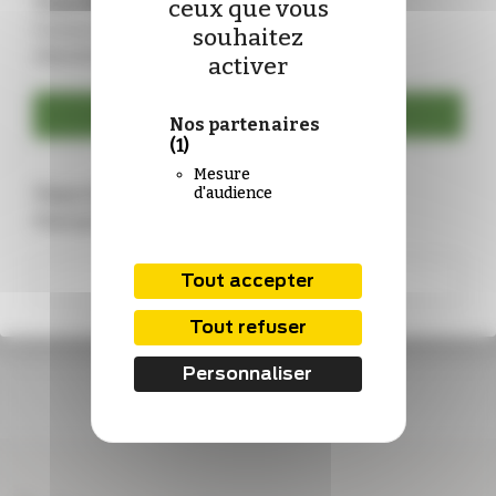
Vous êtes déjà abonné ?
ceux que vous
Connectez-vous pour mettre à jour vos
souhaitez
identifiants :
activer
Se connecter
Nos partenaires
(1)
Mesure
Vous n’êtes pas encore abonné ?
d'audience
Rejoignez-nous !
S'abonner
Tout accepter
Tout refuser
Personnaliser