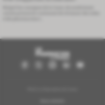
Malgré les consignes de la Cnam, de nombreuses
caisses primaires continuent de réclamer des indus
à des pharmaciens t...
®2025 Le Pharmacien de France
Nous contacter