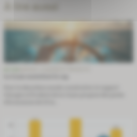
À lire aussi
ACTUS
RAPPORT CHARGES ET PRODUITS
La Cnam maintient le cap
Pour la deuxième année consécutive, le rapport
Charges et Produits de la Cnam propose des pistes
d’économies de 3,9 m...