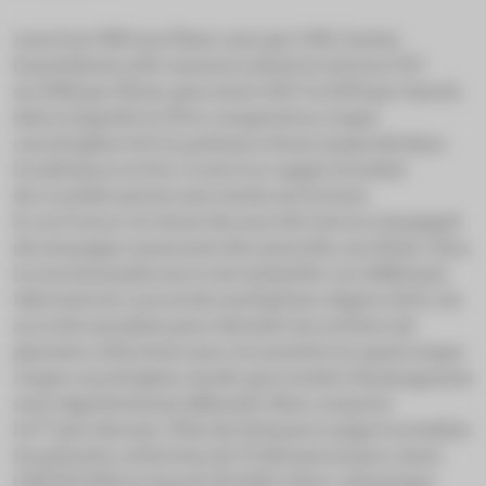
Lancé en 1983 aux États-unis par GSK, Zantac
(ranitidine) a été commercialisé en version OTC
en 1998 par Pfizer, puis entre 2017 et 2019 par Sanofi,
date à laquelle la FDA a suspecté un risque
cancérigène lié à la présence d’une impureté dans
la substance active. A suivi un rappel mondial
de ce médicament sous toutes ses formes.
Si, en France, le retrait du marché s’est accompagné
de messages rassurants des autorités, aux États-Unis,
la machine judiciaire s’est emballée. Les différents
laboratoires concernés multiplient, depuis 2022, les
accords amiables pour éteindre les milliers de
plaintes collectives sans reconnaître un quelconque
risque cancérigène, tandis que nombre de plaignants
sont régulièrement déboutés. Mais, surprise :
er
le 1
juin dernier, l’État du Delaware a jugé recevables
les plaintes collectives de 75 000 personnes citant
GSK (69 000) ou Sanofi (25 000). Outre-Atlantique,