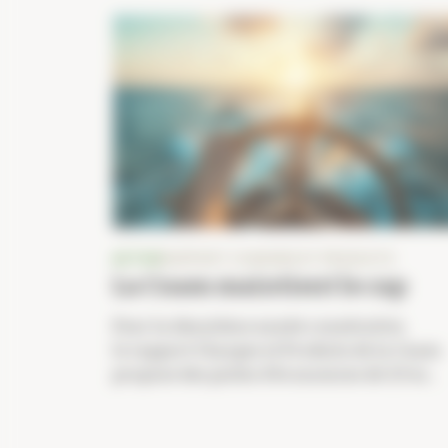
ACTUS
RAPPORT CHARGES ET PRODUITS
La Cnam maintient le cap
Pour la deuxième année consécutive,
le rapport Charges et Produits de la Cnam
propose des pistes d’économies de 3,9 m...