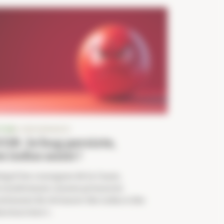
TUS
E-ORDONNANCE
COR : le bug persiste,
es indus aussi !
lgré les consignes de la Cnam,
 nombreuses caisses primaires
ntinuent de réclamer des indus à des
armaciens t...