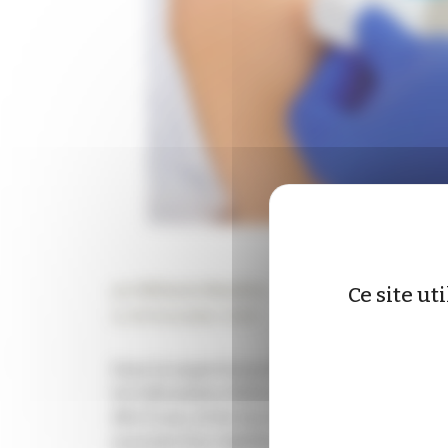
par
Mélanie Mazière
Ce site ut
Le 08 December 2024
Sous la supervision d’un pharmacien formé
le 6 décembre 2024, à administrer les vacc
dès 11 ans, et les vaccins de la Covid-19 dè
maintes fois répétée par les syndicats, ell