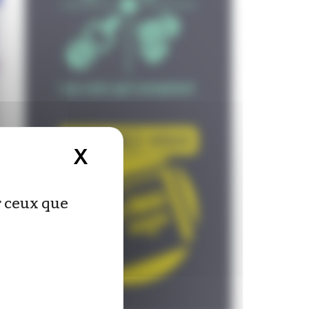
X
Masquer le bandeau d
abrika
ur ceux que
l