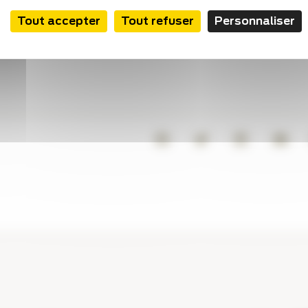
sse avant la chute du gouvernement. Seul bémol, relève
Tout accepter
Tout refuser
Personnaliser
les préparateurs formés à la vaccination dans le cadre des
ont suivre une nouvelle formation.