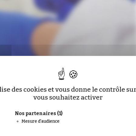
© adobestock_fotof
ilise des cookies et vous donne le contrôle s
vous souhaitez activer
, les préparateurs sont autorisés, depuis
Nos partenaires
(1)
ins du calendrier vaccinal et de la grippe aux personnes
Mesure d'audience
s 5 ans. Cette extension et pérennisation était une requête
e a été entérinée par quatre arrêtés parus au
Journal officie