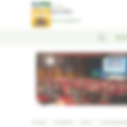
Panneau de gestion des cookies
N°1381
Juin 2026
Voir le numéro
Actu
Accueil
/
Actualités
/
Actus
/
Les préparateu