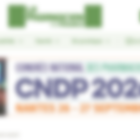
alités
Santé
En pratique
Le
rs aussi !