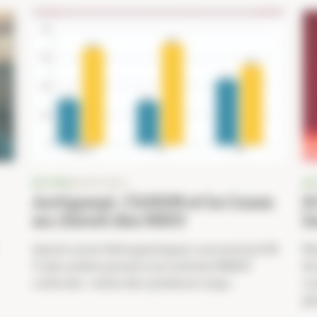
ACTUS
MACRO-ÉCO
AC
Antigaspi : l’ANSM et la Cnam
S
au chevet des MNU
l
Quatre aires thérapeutiques concentrent 80
Ma
% des médicaments non utilisés (MNU)
de
collectés : celles des systèmes respi...
co
ph