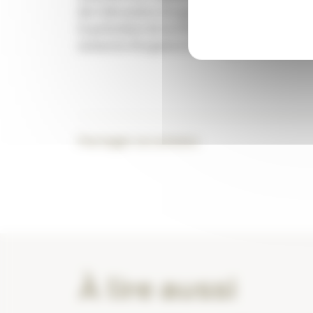
du 5 décembre et signés la veille, de juste
le président de la FSPF, Philippe ­Besset, 
mesures d’urgence liés à la pandémie devr
Partager ce contenu
À lire aussi